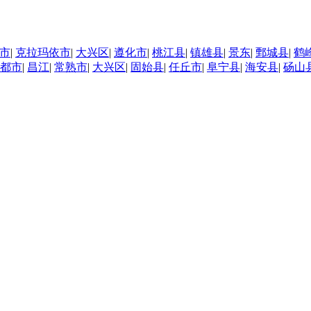
市
|
克拉玛依市
|
大兴区
|
遵化市
|
桃江县
|
镇雄县
|
景东
|
鄄城县
|
鹤
都市
|
昌江
|
常熟市
|
大兴区
|
固始县
|
任丘市
|
阜宁县
|
海安县
|
砀山