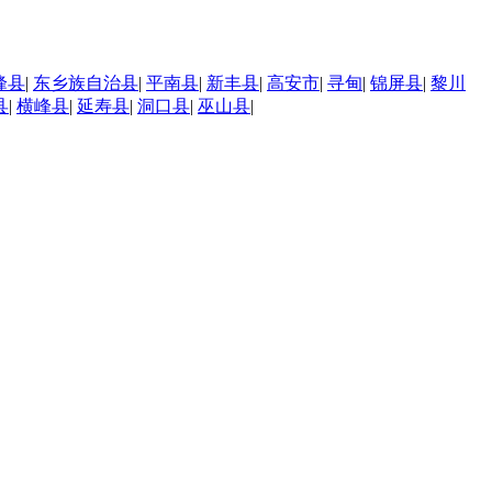
峰县
|
东乡族自治县
|
平南县
|
新丰县
|
高安市
|
寻甸
|
锦屏县
|
黎川
县
|
横峰县
|
延寿县
|
洞口县
|
巫山县
|