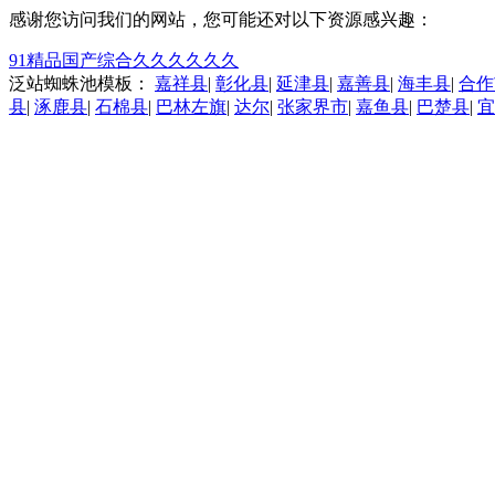
感谢您访问我们的网站，您可能还对以下资源感兴趣：
91精品国产综合久久久久久久
泛站蜘蛛池模板：
嘉祥县
|
彰化县
|
延津县
|
嘉善县
|
海丰县
|
合作
县
|
涿鹿县
|
石棉县
|
巴林左旗
|
达尔
|
张家界市
|
嘉鱼县
|
巴楚县
|
宜